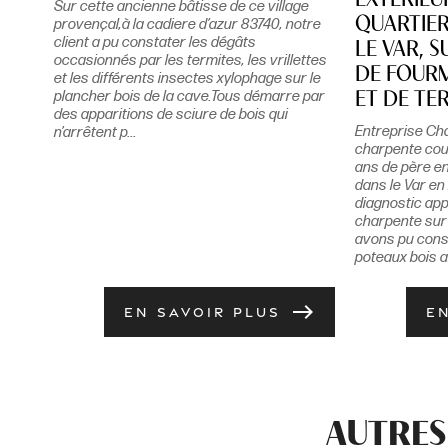
EXTÉRIEU
Sur cette ancienne bâtisse de ce village
QUARTIER
provençal,à la cadiere d’azur 83740, notre
client a pu constater les dégâts
LE VAR, S
occasionnés par les termites, les vrillettes
DE FOUR
et les différents insectes xylophage sur le
plancher bois de la cave.Tous démarre par
ET DE TE
des apparitions de sciure de bois qui
Entreprise Cha
n’arrêtent p...
charpente cou
ans de père en
dans le Var e
diagnostic app
charpente sur
avons pu cons
poteaux bois ai
east
EN SAVOIR PLUS
E
AUTRES