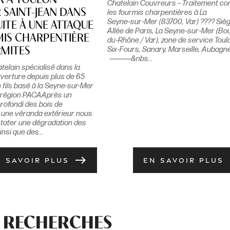
R À TOULON
Chatelain Couvreurs – Traitement co
 SAINT-JEAN DANS
les fourmis charpentières à La
Seyne‑sur‑Mer (83700, Var) ???? Sièg
UITE À UNE ATTAQUE
Allée de Paris, La Seyne‑sur‑Mer (Bo
MIS CHARPENTIÈRE
du‑Rhône / Var), zone de service Toul
Six‑Fours, Sanary, Marseille, Aubagn
RMITES
⸻&nbs...
telain spécialisé dans la
verture depuis plus de 65
 fils basé à la Seyne-sur-Mer
n région PACAAprès un
rofondi des bois de
 une véranda extérieur nous
tater une dégradation des
nsi que des...
east
N SAVOIR PLUS
EN SAVOIR PLUS
 RECHERCHES