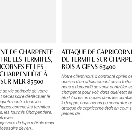
ENT DE CHARPENTE
ATTAQUE DE CAPRICORNE
TRE LES TERMITES,
DE TERMITE SUR CHARP
ICORNES ET LES
BOIS À GIENS 83400
CHARPENTIÈRE À
Notre client nous a contacté après c
-SUR-MER 83500
aperçu d’un affaissement de sa toiture
nous a demandé de venir contrôler s
 de vie optimale de votre
charpente pour voir dans quel état el
st nécessaire d’effectuer le
était.Après un accès dans les combl
équate contre tous les
la trappe, nous avons pu constater q
phages comme les termites,
attaque de capricorne était en cour 
s, les fourmis Charpentière,
pièces de...
tre les
ignivore de type mérule mais
nécessaire de ren...