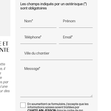
Les champs indiqués par un astérisque (*)
sont obligatoires
Nom*
Prénom
Téléphone*
Email*
 ET
ENTE
Ville du chantier
ette
Message*
, il
a
le
es par
u’une
sur des
En soumettant ce formulaire, j'accepte que les
informations saisies soient traitées par
CHATELAIN JESSON
dans le cadre de ma