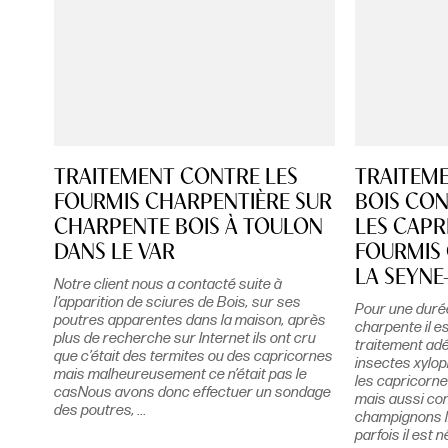
TRAITEMENT CONTRE LES
TRAITEM
FOURMIS CHARPENTIÈRE SUR
BOIS CON
CHARPENTE BOIS À TOULON
LES CAPR
DANS LE VAR
FOURMIS 
LA SEYNE
Notre client nous a contacté suite à
l’apparition de sciures de Bois, sur ses
Pour une durée
poutres apparentes dans la maison, après
charpente il e
plus de recherche sur Internet ils ont cru
traitement ad
que c’était des termites ou des capricornes
insectes xylo
mais malheureusement ce n’était pas le
les capricorne
casNous avons donc effectuer un sondage
mais aussi con
des poutres, ...
champignons l
parfois il est 