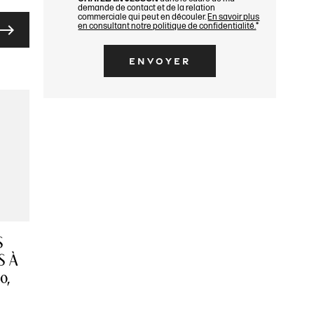
demande de contact et de la relation
commerciale qui peut en découler.
En savoir plus
en consultant notre politique de confidentialité.
*
east
S
S À
0,